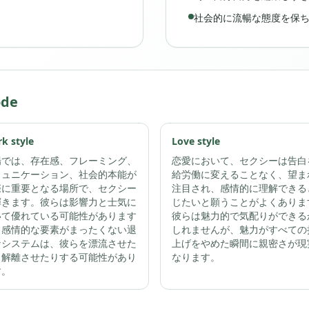
社会的に流暢な態度を保
ode
k style
Love style
場では、存在感、フレーミング、
恋愛において、セクシーは告白
ミュニケーション、社会的本能が
給労働に変えることなく、望ま
際に重要となる場所で、セクシー
注目され、感情的に理解できる
輝きます。彼らは影響力と士気に
じたいと願うことがよくありま
いて優れている可能性があります
彼らは魅力的で気配りができる
、感情的な要素がまったくない退
しれませんが、魅力がすべての
なシステムは、彼らを漂流させた
上げをやめた瞬間に親密さが現
、解離させたりする可能性があり
なります。
す。