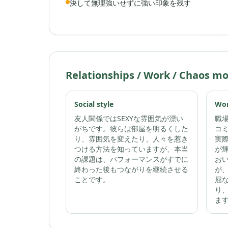
決して無理強いせずに強い印象を残す
Relationships / Work / Chaos m
Social style
Wor
友人関係ではSEXYな雰囲気が漂い
職
がちです。彼らは部屋を明るくした
コ
り、雰囲気を変えたり、人々を惹き
実
つける方法を知っていますが、本当
が
の課題は、パフォーマンスがすでに
お
終わった後もつながりを継続させる
が
ことです。
屈
り
ま