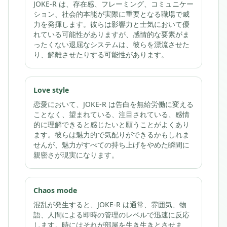
JOKE-R は、存在感、フレーミング、コミュニケー
ション、社会的本能が実際に重要となる職場で威
力を発揮します。彼らは影響力と士気において優
れている可能性がありますが、感情的な要素がま
ったくない退屈なシステムは、彼らを漂流させた
り、解離させたりする可能性があります。
Love style
恋愛において、JOKE-R は告白を無給労働に変える
ことなく、望まれている、注目されている、感情
的に理解できると感じたいと願うことがよくあり
ます。彼らは魅力的で気配りができるかもしれま
せんが、魅力がすべての持ち上げをやめた瞬間に
親密さが現実になります。
Chaos mode
混乱が発生すると、JOKE-R は通常、雰囲気、物
語、人間による即時の管理のレベルで迅速に反応
します。時にはそれが部屋を生き生きとさせま